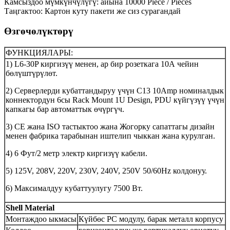
Камсыздоо мүмкүнчүлүгү: айына 10000 Piece / Pieces
Таңгактоо: Картон куту пакети же сиз сурагандай
Өзгөчөлүктөрү
ФУНКЦИЯЛАРЫ:
1) L6-30P киргизүү менен, ар бир розеткага 10А чейин
бөлүштүрүлөт.
2) Серверлерди кубаттандыруу үчүн C13 10Amp номиналдык
коннектордун 6сы Rack Mount 1U Design, PDU күйгүзүү үчүн
капкагы бар автоматтык өчүргүч.
3) CE жана ISO тастыктоо жана Жогорку сапаттагы дизайн
менен фабрика тарабынан иштелип чыккан жана курулган.
4) 6 Фут/2 метр электр киргизүү кабели.
5) 125V, 208V, 220V, 230V, 240V, 250V 50/60Hz колдонуу.
6) Максималдуу кубаттуулугу 7500 Вт.
Shell Material
Монтаждоо ыкмасы
Күйбөс PC модулу, барак металл корпусу