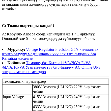
атаандаштыкка жөндөмдүү сунуштарга гана көңүл буруп
жатабыз.
С: Төлөм шарттары кандай?
A: Көбүнчө Alibaba соода кепилдиги же T / T аркылуу.
Ошондой эле башка төлөмдөрдү да сүйлөшүүгө болот.
Мурунку:
Voltage Regulator Precision G5/8 кычкылтек
жөнгө салуучу медициналык үчүн акылга сыярлык баа
Кытайда жасалган
Кийинки:
Төмөнкү баа Кытай 1kVA/2kVA/3kVA
/6kVA/10kVA Узак мөөнөттүү бир фазалуу AC Online UPS
энергия менен камсыздоо
Техникалык параметрлер
380V 3фазага (LLLNG) 220V бир фазага
чейин
Input Voltage
415V 3фазага (LLLNG) 240V бир фазага
чейин
433V 3фазага (LLLNG) 250V бир фазага