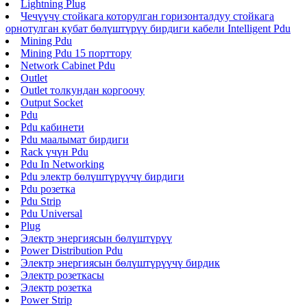
Lightning Plug
Чечүүчү стойкага которулган горизонталдуу стойкага
орнотулган кубат бөлүштүрүү бирдиги кабели Intelligent Pdu
Mining Pdu
Mining Pdu 15 порттору
Network Cabinet Pdu
Outlet
Outlet толкундан коргоочу
Output Socket
Pdu
Pdu кабинети
Pdu маалымат бирдиги
Rack үчүн Pdu
Pdu In Networking
Pdu электр бөлүштүрүүчү бирдиги
Pdu розетка
Pdu Strip
Pdu Universal
Plug
Электр энергиясын бөлүштүрүү
Power Distribution Pdu
Электр энергиясын бөлүштүрүүчү бирдик
Электр розеткасы
Электр розетка
Power Strip