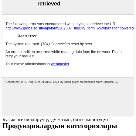
Бул жерге билдирүүңүздү жазып, бизге жөнөтүңүз
Продукциялардын категориялары