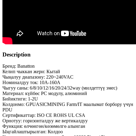
Description
Бренд: Banatton
Келип чыккан жери: Кытай
Чыңалуу диапазону: 220~240VAC
Номиналдуу ток: 10A-160A
Чыгуу саны: 6/8/10/12/16/20/24/32way (милдеттүү эмес)
Материал: күйбөс PC модулу, алюминий
Бийиктиги: 1-2U
Колдонмо: GPUASICMINING Farm/IT маалымат борбору үчүн
PDU
Сертификаттар: ISO CE ROHS UL CSA
Орнотуу: горизонталдуу же вертикалдуу
Функция: өлчөнгөн/көзөмөлгө алынган
Ыңгайлаштырылган: Колдоо