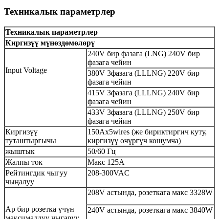
Техникалык параметрлер
Техникалык параметрлер
Киргизүү мүнөздөмөлөрү
240V бир фазага (LNG) 240V бир
фазага чейин
Input Voltage
380V 3фазага (LLLNG) 220V бир
фазага чейин
415V 3фазага (LLLNG) 240V бир
фазага чейин
433V 3фазага (LLLNG) 250V бир
фазага чейин
Киргизүү
150Ax5wires (же бириктиргич куту,
туташтыргычы
киргизүү өчүргүч кошумча)
жыштык
50/60 Гц
Жалпы ток
Макс 125A
Рейтингдик чыгуу
208-300VAC
чыңалуу
208V астында, розеткага макс 3328W
Ар бир розетка үчүн
240V астында, розеткага макс 3840W
максималдуу чыгаруу