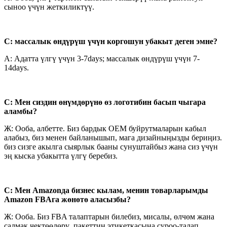
сыноо үчүн жеткиликтүү.
С: массалык өндүрүш үчүн коргошун убакыт деген эмне?
A: Адатта үлгү үчүн 3-7days; массалык өндүрүш үчүн 7-
14days.
С: Мен сиздин өнүмдөрүнө өз логотибин басып чыгара
аламбы?
Ж: Ооба, албетте. Биз бардык OEM буйрутмаларын кабыл
алабыз, биз менен байланышып, мага дизайныңызды бериңиз.
биз сизге акылга сыярлык бааны сунуштайбыз жана сиз үчүн
эң кыска убакытта үлгү беребиз.
С: Мен Amazonда бизнес кылам, менин товарларымды
Amazon FBAга жөнөтө аласызбы?
Ж: Ооба. Биз FBA талаптарын билебиз, мисалы, өлчөм жана
салмак чектөөлөрү, пакеттин этикеткасына суроо-талап.