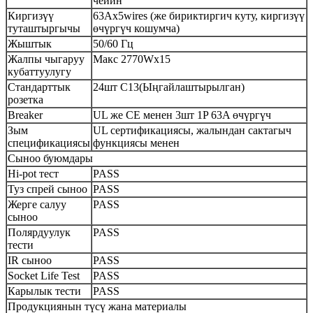
чейин
Киргизүү
63Ax5wires (же бириктиргич куту, киргизүү
туташтыргычы
өчүргүч кошумча)
Жыштык
50/60 Гц
Жалпы чыгаруу
Макс 2770Wx15
кубаттуулугу
Стандарттык
24шт C13(Ыңгайлаштырылган)
розетка
Breaker
UL же CE менен 3шт 1P 63A өчүргүч
Зым
UL сертификациясы, жалындан сактагыч
спецификациясы
функциясы менен
Сыноо буюмдары
Hi-pot тест
PASS
Туз спрей сыноо
PASS
Жерге салуу
PASS
сыноо
Полярдуулук
PASS
тести
IR сыноо
PASS
Socket Life Test
PASS
Карылык тести
PASS
Продукциянын түсү жана материалы