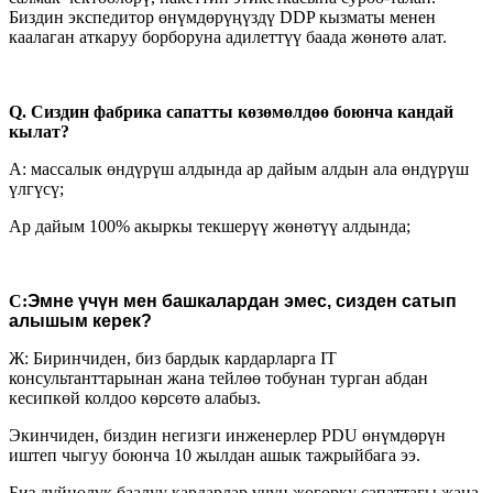
Биздин экспедитор өнүмдөрүңүздү DDP кызматы менен
каалаган аткаруу борборуна адилеттүү баада жөнөтө алат.
Q. Сиздин фабрика сапатты көзөмөлдөө боюнча кандай
кылат?
A: массалык өндүрүш алдында ар дайым алдын ала өндүрүш
үлгүсү;
Ар дайым 100% акыркы текшерүү жөнөтүү алдында;
С
:
Эмне үчүн мен башкалардан эмес, сизден сатып
алышым керек?
Ж: Биринчиден, биз бардык кардарларга IT
консультанттарынан жана тейлөө тобунан турган абдан
кесипкөй колдоо көрсөтө алабыз.
Экинчиден, биздин негизги инженерлер PDU өнүмдөрүн
иштеп чыгуу боюнча 10 жылдан ашык тажрыйбага ээ.
Биз дүйнөлүк баалуу кардарлар үчүн жогорку сапаттагы жана