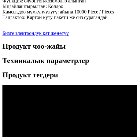
Функция: өлчөнгөн/көзөмөлгө алынган
Ыңгайлаштырылган: Колдоо
Камсыздоо мүмкүнчүлүгү: айына 10000 Piece / Pieces
Таңгактоо: Картон куту пакети же сиз сурагандай
Бизге электрондук кат жөнөтүү
Продукт чоо-жайы
Техникалык параметрлер
Продукт тегдери