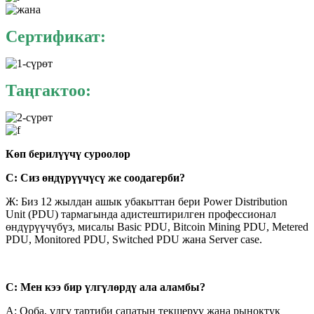
Сертификат:
Таңгактоо:
Көп берилүүчү суроолор
С: Сиз өндүрүүчүсү же соодагерби?
Ж: Биз 12 жылдан ашык убакыттан бери Power Distribution
Unit (PDU) тармагында адистештирилген профессионал
өндүрүүчүбүз, мисалы Basic PDU, Bitcoin Mining PDU, Metered
PDU, Monitored PDU, Switched PDU жана Server case.
С: Мен кээ бир үлгүлөрдү ала аламбы?
A: Ооба, үлгү тартиби сапатын текшерүү жана рыноктук