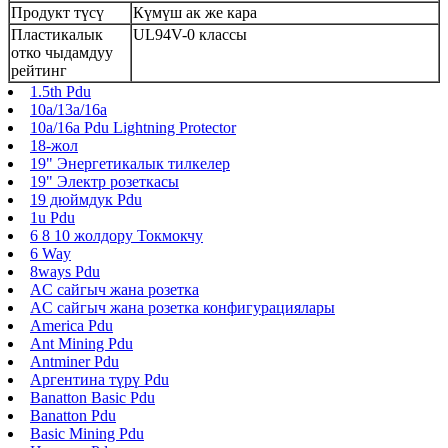
Продукт түсү
Күмүш ак же кара
Пластикалык
UL94V-0 классы
отко чыдамдуу
рейтинг
1.5th Pdu
10a/13a/16a
10a/16a Pdu Lightning Protector
18-жол
19" Энергетикалык тилкелер
19" Электр розеткасы
19 дюймдук Pdu
1u Pdu
6 8 10 жолдору Токмокчу
6 Way
8ways Pdu
AC сайгыч жана розетка
AC сайгыч жана розетка конфигурациялары
America Pdu
Ant Mining Pdu
Antminer Pdu
Аргентина түрү Pdu
Banatton Basic Pdu
Banatton Pdu
Basic Mining Pdu