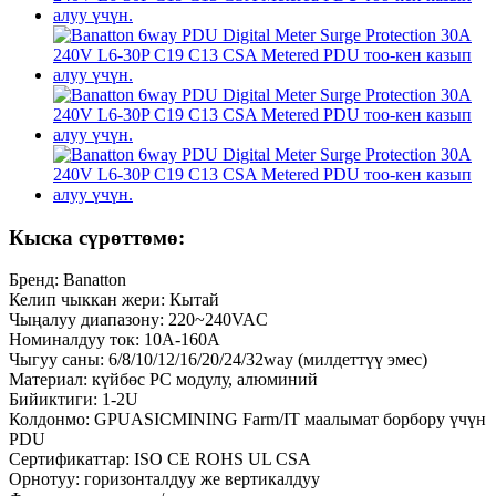
Кыска сүрөттөмө:
Бренд: Banatton
Келип чыккан жери: Кытай
Чыңалуу диапазону: 220~240VAC
Номиналдуу ток: 10A-160A
Чыгуу саны: 6/8/10/12/16/20/24/32way (милдеттүү эмес)
Материал: күйбөс PC модулу, алюминий
Бийиктиги: 1-2U
Колдонмо: GPUASICMINING Farm/IT маалымат борбору үчүн
PDU
Сертификаттар: ISO CE ROHS UL CSA
Орнотуу: горизонталдуу же вертикалдуу