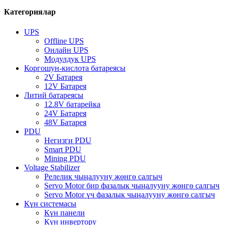
Категориялар
UPS
Offline UPS
Онлайн UPS
Модулдук UPS
Коргошун-кислота батареясы
2V Батарея
12V Батарея
Литий батареясы
12.8V батарейка
24V Батарея
48V Батарея
PDU
Негизги PDU
Smart PDU
Mining PDU
Voltage Stabilizer
Релелик чыңалууну жөнгө салгыч
Servo Motor бир фазалык чыңалууну жөнгө салгыч
Servo Motor үч фазалык чыңалууну жөнгө салгыч
Күн системасы
Күн панели
Күн инвертору