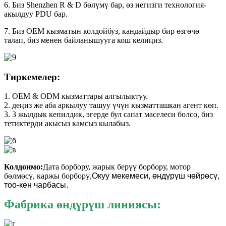
6. Биз Shenzhen R & D бөлүмү бар, өз негизги технология-
акылдуу PDU бар.
7. Биз OEM кызматын колдойбуз, кандайдыр бир өзгөчө
талап, биз менен байланышууга кош келиңиз.
Тиркемелер:
1. OEM & ODM кызматтары алгылыктуу.
2. деңиз же аба аркылуу ташуу үчүн кызматташкан агент көп.
3. 3 жылдык кепилдик, эгерде бул сапат маселеси болсо, биз
тетиктерди акысыз камсыз кылабыз.
Колдонмо:
Дата борбору, жарык берүү борбору, мотор
бөлмөсү, каржы борбору
,
Окуу мекемеси, өндүрүш чөйрөсү,
тоо-кен чарбасы.
Фабрика өндүрүш линиясы: