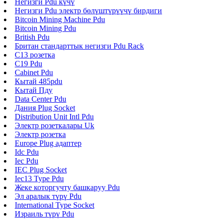
Негизги Pdu күчү
Негизги Pdu электр бөлүштүрүүчү бирдиги
Bitcoin Mining Machine Pdu
Bitcoin Mining Pdu
British Pdu
Британ стандарттык негизги Pdu Rack
C13 розетка
C19 Pdu
Cabinet Pdu
Кытай 485pdu
Кытай Пду
Data Center Pdu
Дания Plug Socket
Distribution Unit Intl Pdu
Электр розеткалары Uk
Электр розетка
Europe Plug адаптер
Idc Pdu
Iec Pdu
IEC Plug Socket
Iec13 Type Pdu
Жеке которгучту башкаруу Pdu
Эл аралык түрү Pdu
International Type Socket
Израиль түрү Pdu