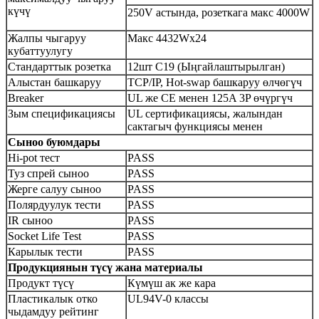
күчү
250V астында, розеткага макс 4000W
Жалпы чыгаруу
Макс 4432Wx24
кубаттуулугу
Стандарттык розетка
12шт C19 (Ыңгайлаштырылган)
Алыстан башкаруу
TCP/IP, Hot-swap башкаруу өлчөгүч
Breaker
UL же CE менен 125A 3P өчүргүч
Зым спецификациясы
UL сертификациясы, жалындан
сактагыч функциясы менен
Сыноо буюмдары
Hi-pot тест
PASS
Туз спрей сыноо
PASS
Жерге салуу сыноо
PASS
Полярдуулук тести
PASS
IR сыноо
PASS
Socket Life Test
PASS
Карылык тести
PASS
Продукциянын түсү жана материалы
Продукт түсү
Күмүш ак же кара
Пластикалык отко
UL94V-0 классы
чыдамдуу рейтинг