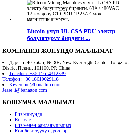
Bitcoin үчүн UL CSA PDU электр
бөлүштүрүү бирдиги ...
КОМПАНИЯ ЖӨНҮНДӨ МААЛЫМАТ
Дареги: 40-кабат, №. 8B, New Everbright Center, Tongzhou
District Пекин, 101100, PR China
Телефон: +86 15614312339
Телефон: +86 18610029118
Keven.bnt@banatton.com
Jesse.li@banatton.com
КОШУМЧА МААЛЫМАТ
Биз жөнүндө
Кызмат
Биз менен байланышыңыз
Көп берилүүчү суроолор