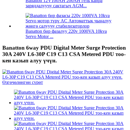
Banatton 12V100AH ​​200AH гель кайра
заряддалуучу сактагыч AGM...
Banatton бир фазалуу 220v 1000VA 10kva
Servo Motor ...
Banatton 6way PDU Digital Meter Surge Protection
30A 240V L6-30P C19 C13 CSA Metered PDU тоо-
кен казып алуу үчүн.