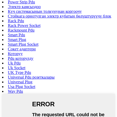
Power Strip Pdu
Электр камсыздоо
Күч системасынын толкунунан коргоочу
Стойкага орнотулган электр кубатын бөлүштүрүүчү блок
Rack Pdu
Rack Power Socket
Rackmount Pdu
Smart Pdu
Smart Plug
Smart Plug Socket
Сокет адаптери
Которуу
Pdu которулду
Uk Pdu
Uk Socket
UK Type Pdu
Universal Pdu розеткалары
Universal Plug
Usa Plug Socket
Way Pdu