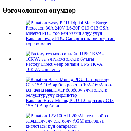
Өзгөчөлөнгөн өнүмдөр
Banatton 6way PDU Санариптик өлчөгүчтөн
коргоо менен...
Factory Direct мөөр онлайн UPS 1KVA-
10KVA Uninterr...
Banatton Basic Mining PDU 12 порттору C13
15A 10A ар бири ...