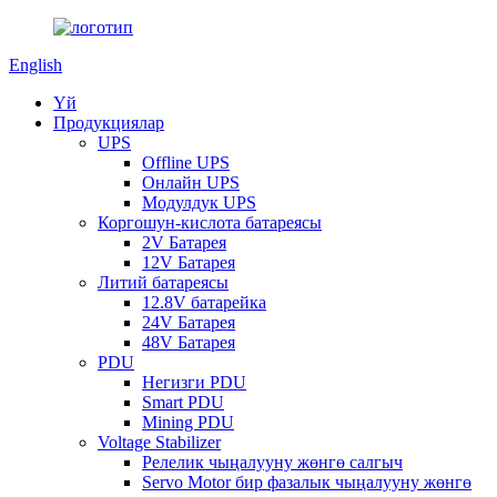
English
Үй
Продукциялар
UPS
Offline UPS
Онлайн UPS
Модулдук UPS
Коргошун-кислота батареясы
2V Батарея
12V Батарея
Литий батареясы
12.8V батарейка
24V Батарея
48V Батарея
PDU
Негизги PDU
Smart PDU
Mining PDU
Voltage Stabilizer
Релелик чыңалууну жөнгө салгыч
Servo Motor бир фазалык чыңалууну жөнгө