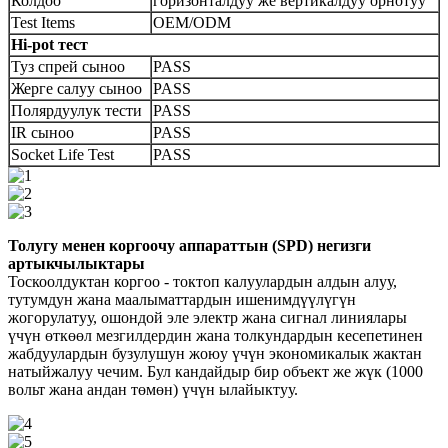
Колдоо
горизонталдуу же вертикалдуу орнотуу
Test Items
OEM/ODM
Hi-pot тест
Туз спрей сыноо
PASS
Жерге салуу сыноо
PASS
Полярдуулук тести
PASS
IR сыноо
PASS
Socket Life Test
PASS
Толугу менен коргоочу аппараттын (SPD) негизги
артыкчылыктары
Тоскоолдуктан коргоо - токтоп калуулардын алдын алуу,
тутумдун жана маалыматтардын ишенимдүүлүгүн
жогорулатуу, ошондой эле электр жана сигнал линиялары
үчүн өткөөл мезгилдердин жана толкундардын кесепетинен
жабдуулардын бузулушун жоюу үчүн экономикалык жактан
натыйжалуу чечим. Бул кандайдыр бир объект же жүк (1000
вольт жана андан төмөн) үчүн ылайыктуу.