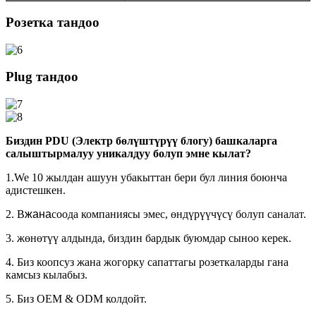
Розетка тандоо
Plug тандоо
Биздин PDU (Электр бөлүштүрүү блогу) башкаларга
салыштырмалуу уникалдуу болуп эмне кылат?
1.We 10 жылдан ашуун убакыттан бери бул линия боюнча
адистешкен.
2. В
жана
соода компаниясы эмес, өндүрүүчүсү болуп саналат.
3. жөнөтүү алдында, биздин бардык буюмдар сыноо керек.
4. Биз коопсуз жана жогорку сапаттагы розеткаларды гана
камсыз кылабыз.
5. Биз OEM & ODM колдойт.