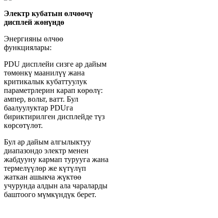
Электр кубатын өлчөөчү
дисплей жөнүндө
Энергияны өлчөө
функциялары:
PDU дисплейи сизге ар дайым
төмөнкү маанилүү жана
критикалык кубаттуулук
параметрлерин карап көрөлү:
ампер, вольт, ватт. Бул
баалуулуктар PDUга
бириктирилген дисплейде түз
көрсөтүлөт.
Бул ар дайым алгылыктуу
диапазондо электр менен
жабдууну кармап турууга жана
термелүүлөр же күтүлүп
жаткан ашыкча жүктөө
учурунда алдын ала чараларды
баштоого мүмкүндүк берет.