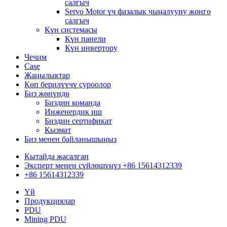
салгыч
Servo Motor үч фазалык чыңалууну жөнгө
салгыч
Күн системасы
Күн панели
Күн инвертору
Чечим
Case
Жаңылыктар
Көп берилүүчү суроолор
Биз жөнүндө
Биздин команда
Инженердик иш
Биздин сертификат
Кызмат
Биз менен байланышыңыз
Кытайда жасалган
Эксперт менен сүйлөшүңүз +86 15614312339
+86 15614312339
Үй
Продукциялар
PDU
Mining PDU