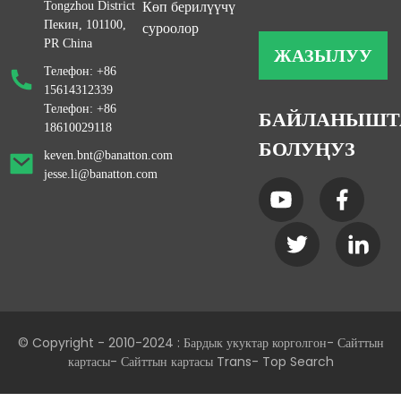
Tongzhou District
Көп берилүүчү
Пекин, 101100,
суроолор
PR China
ЖАЗЫЛУУ
Телефон: +86
15614312339
Телефон: +86
БАЙЛАНЫШТ
18610029118
БОЛУҢУЗ
keven.bnt@banatton.com
jesse.li@banatton.com
© Copyright - 2010-2024 : Бардык укуктар корголгон
- Сайттын
картасы
- Сайттын картасы Trans
- Top Search