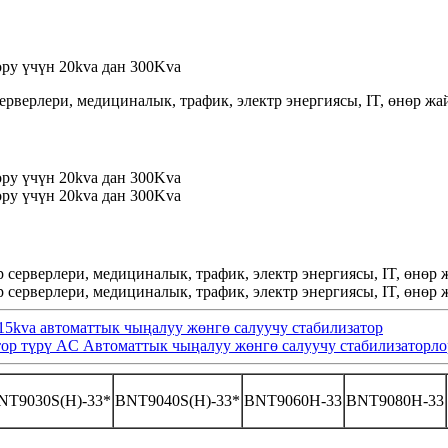
рверлери, медициналык, трафик, электр энергиясы, IT, өнөр жа
 15kva автоматтык чыңалуу жөнгө салуучу стабилизатор
отор түрү AC Автоматтык чыңалуу жөнгө салуучу стабилизаторло
NT9030S(H)-33*
BNT9040S(H)-33*
BNT9060H-33
BNT9080H-33