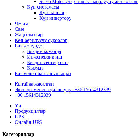
Servo Motor үч фазалык чыңалууну жөнгө сал
Күн системасы
Күн панели
Күн инвертору
Чечим
Case
Жаңылыктар
Көп берилүүчү суроолор
Биз жөнүндө
Биздин команда
Инженердик иш
Биздин сертификат
Кызмат
Биз менен байланышыңыз
Кытайда жасалган
Эксперт менен сүйлөшүңүз +86 15614312339
+86 15614312339
Үй
Продукциялар
UPS
Онлайн UPS
Категориялар