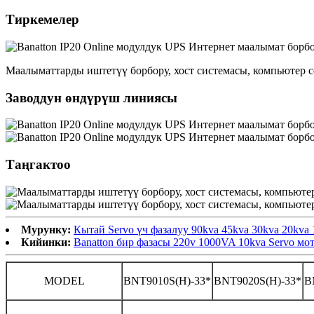
Тиркемелер
Маалыматтарды иштетүү борбору, хост системасы, компьютер се
Заводдун өндүрүш линиясы
Таңгактоо
Мурунку:
Кытай Servo үч фазалуу 90kva 45kva 30kva 20kva
Кийинки:
Banatton бир фазасы 220v 1000VA 10kva Servo м
MODEL
BNT9010S(H)-33*
BNT9020S(H)-33*
B