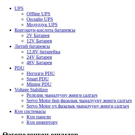
UPS
Offline UPS
Онлайн UPS
Модулдук UPS
Коргошун-кислота батареясы
2V Батарея
12V Батарея
Литий батареясы
12.8V батарейка
24V Батарея
48V Батарея
PDU
Негизги PDU
Smart PDU
Mining PDU
Voltage Stabilizer
Релелик чыңалууну жөнгө салгыч
Servo Motor бир фазалык чыңалууну жөнгө салгыч
Servo Motor үч фазалык чыңалууну жөнгө салгыч
Күн системасы
Күн панели
Күн инвертору
Өзгөчөлөнгөн өнүмдөр