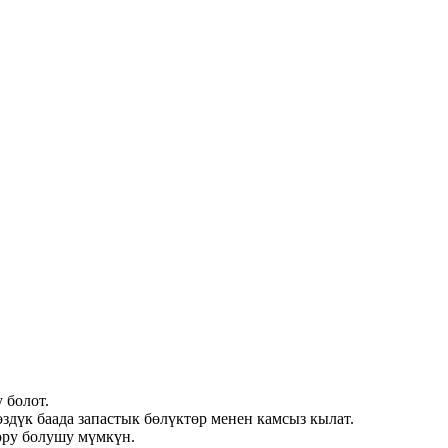
 болот.
өздүк баада запастык бөлүктөр менен камсыз кылат.
гору болушу мүмкүн.