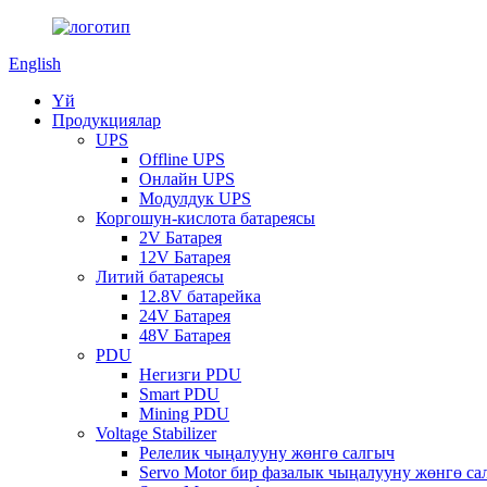
English
Үй
Продукциялар
UPS
Offline UPS
Онлайн UPS
Модулдук UPS
Коргошун-кислота батареясы
2V Батарея
12V Батарея
Литий батареясы
12.8V батарейка
24V Батарея
48V Батарея
PDU
Негизги PDU
Smart PDU
Mining PDU
Voltage Stabilizer
Релелик чыңалууну жөнгө салгыч
Servo Motor бир фазалык чыңалууну жөнгө са