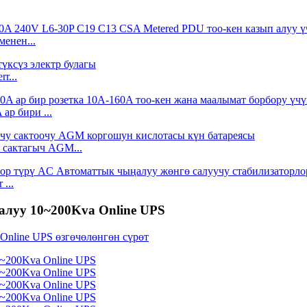
енен...
r...
ар бири ...
у сактагыч AGM...
...
алуу 10~200Kva Online UPS