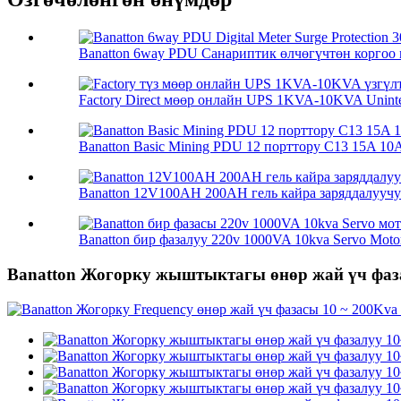
Banatton 6way PDU Санариптик өлчөгүчтөн коргоо м
Factory Direct мөөр онлайн UPS 1KVA-10KVA Uninter
Banatton Basic Mining PDU 12 порттору C13 15A 10A 
Banatton 12V100AH ​​200AH гель кайра заряддалууч
Banatton бир фазалуу 220v 1000VA 10kva Servo Motor 
Banatton Жогорку жыштыктагы өнөр жай үч фаз