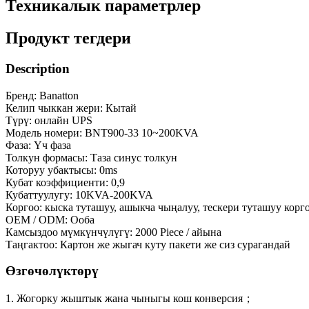
Техникалык параметрлер
Продукт тегдери
Description
Бренд: Banatton
Келип чыккан жери: Кытай
Түрү: онлайн UPS
Модель номери: BNT900-33 10~200KVA
Фаза: Үч фаза
Толкун формасы: Таза синус толкун
Которуу убактысы: 0ms
Кубат коэффициенти: 0,9
Кубаттуулугу: 10KVA-200KVA
Коргоо: кыска туташуу, ашыкча чыңалуу, тескери туташуу корг
OEM / ODM: Ооба
Камсыздоо мүмкүнчүлүгү: 2000 Piece / айына
Таңгактоо: Картон же жыгач куту пакети же сиз сурагандай
Өзгөчөлүктөрү
1. Жогорку жыштык жана чыныгы кош конверсия；