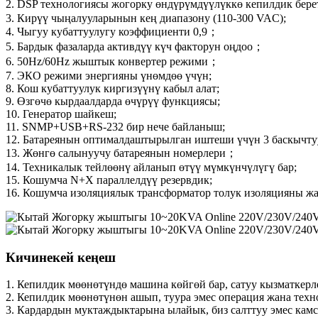
2. DSP технологиясы жогорку өндүрүмдүүлүккө кепилдик бер
3. Кирүү чыңалууларынын кең диапазону (110-300 VAC);
4. Чыгуу кубаттуулугу коэффициенти 0,9；
5. Бардык фазаларда активдүү күч факторун оңдоо；
6. 50Hz/60Hz жыштык конвертер режими；
7. ЭКО режими энергияны үнөмдөө үчүн;
8. Кош кубаттуулук киргизүүнү кабыл алат;
9. Өзгөчө кырдаалдарда өчүрүү функциясы;
10. Генератор шайкеш;
11. SNMP+USB+RS-232 бир нече байланыш;
12. Батареянын оптималдаштырылган иштеши үчүн 3 баскычтуу
13. Жөнгө салынуучу батареянын номерлери；
14. Техникалык тейлөөнү айланып өтүү мүмкүнчүлүгү бар;
15. Кошумча N+X параллелдүү резервдик;
16. Кошумча изоляциялык трансформатор толук изоляцияны ж
Кичинекей кеңеш
1. Кепилдик мөөнөтүндө машина көйгөй бар, сатуу кызматкерл
2. Кепилдик мөөнөтүнөн ашып, туура эмес операция жана техно
3. Кардардын муктаждыктарына ылайык, биз салттуу эмес камс