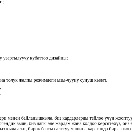
ет；
 узартылуучу кубаттоо дизайны;
ана толук жалпы режимдеги ызы-чууну сунуш кылат.
ери менен байланышкыла, биз кардарларды тейлөө үчүн жооптуу
гендик зыян, биз дагы эле жардам жана колдоо көрсөтөбүз, биз 
ыз кыла алат, бирок баасы салттуу машина караганда бир аз жо