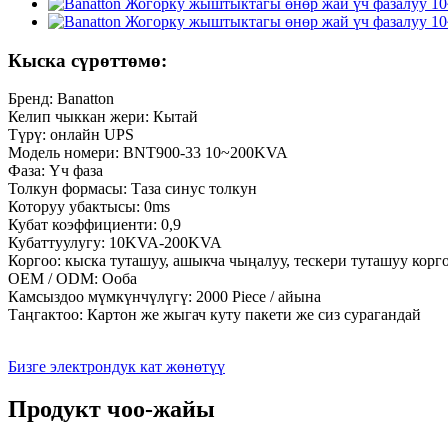
Кыска сүрөттөмө:
Бренд: Banatton
Келип чыккан жери: Кытай
Түрү: онлайн UPS
Модель номери: BNT900-33 10~200KVA
Фаза: Үч фаза
Толкун формасы: Таза синус толкун
Которуу убактысы: 0ms
Кубат коэффициенти: 0,9
Кубаттуулугу: 10KVA-200KVA
Коргоо: кыска туташуу, ашыкча чыңалуу, тескери туташуу корг
OEM / ODM: Ооба
Камсыздоо мүмкүнчүлүгү: 2000 Piece / айына
Таңгактоо: Картон же жыгач куту пакети же сиз сурагандай
Бизге электрондук кат жөнөтүү
Продукт чоо-жайы