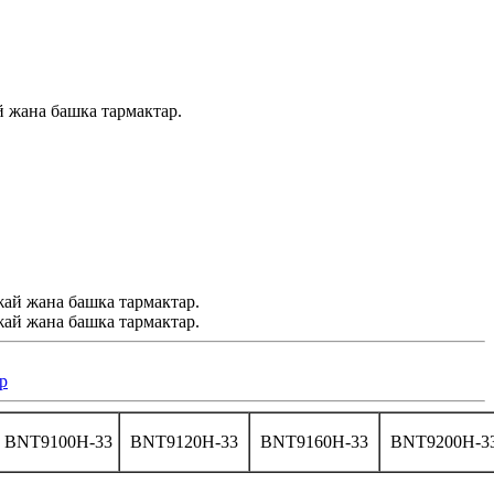
й жана башка тармактар.
р
BNT9100H-33
BNT9120H-33
BNT9160H-33
BNT9200H-3